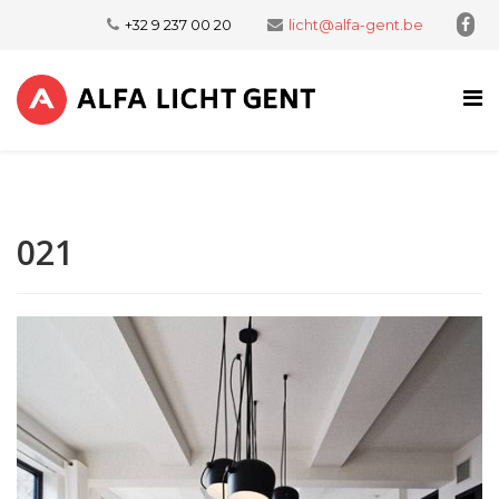
+32 9 237 00 20
licht@alfa-gent.be
021