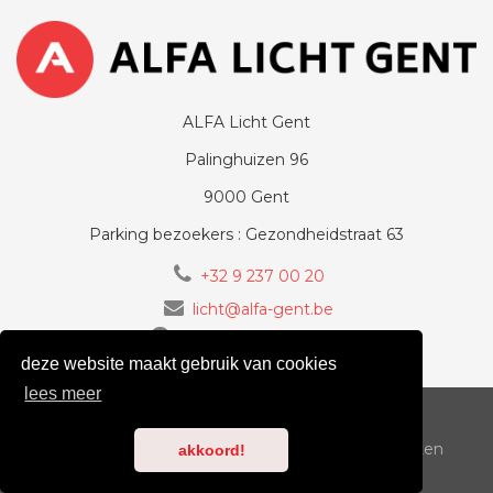
ALFA Licht Gent
Palinghuizen 96
9000 Gent
Parking bezoekers : Gezondheidstraat 63
+32 9 237 00 20
licht@alfa-gent.be
volg ons op Facebook
deze website maakt gebruik van cookies
lees meer
voorwaarden
cookiebeleid
privacy
Copyright 2018-2026
ALFA-LICHT.BE
| Alle rechten
akkoord!
voorbehouden | design by
GOWAN