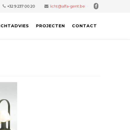
+32 9 237 00 20
licht@alfa-gent.be
ICHTADVIES
PROJECTEN
CONTACT