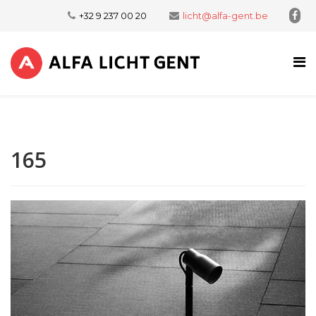
+32 9 237 00 20
licht@alfa-gent.be
165