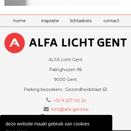
home
inspiratie
lichtadvies
contact
ALFA Licht Gent
Palinghuizen 96
9000 Gent
Parking bezoekers : Gezondheidstraat 63
+32 9 237 00 20
licht@alfa-gent.be
volg ons op Facebook
deze website maakt gebruik van cookies