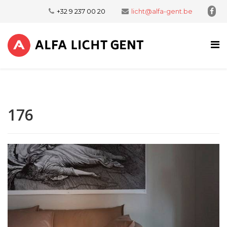
+32 9 237 00 20
licht@alfa-gent.be
176