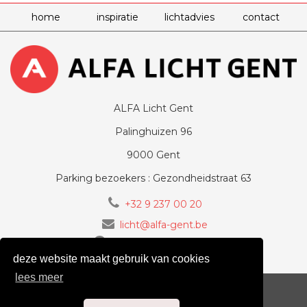
home
inspiratie
lichtadvies
contact
ALFA Licht Gent
Palinghuizen 96
9000 Gent
Parking bezoekers : Gezondheidstraat 63
+32 9 237 00 20
licht@alfa-gent.be
volg ons op Facebook
deze website maakt gebruik van cookies
lees meer
voorwaarden
cookiebeleid
privacy