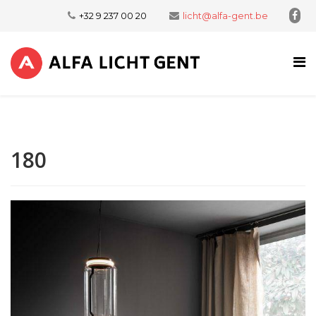
+32 9 237 00 20
licht@alfa-gent.be
180