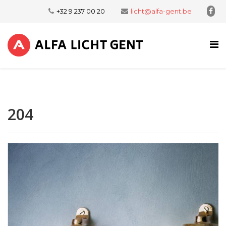
+32 9 237 00 20
licht@alfa-gent.be
204