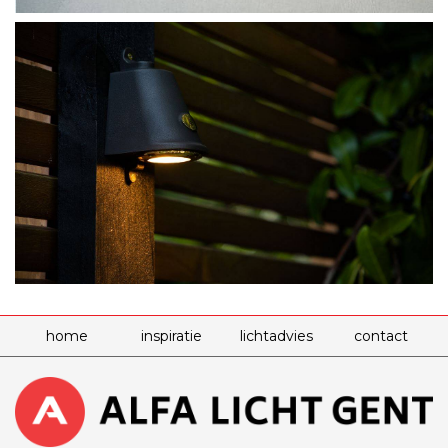
home
inspiratie
lichtadvies
contact