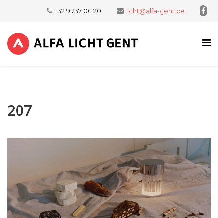
+32 9 237 00 20
licht@alfa-gent.be
207