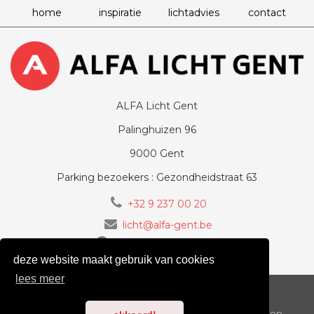
home
inspiratie
lichtadvies
contact
ALFA Licht Gent
Palinghuizen 96
9000 Gent
Parking bezoekers : Gezondheidstraat 63
+32 9 237 00 20
licht@alfa-gent.be
volg ons op Facebook
deze website maakt gebruik van cookies
lees meer
voorwaarden
cookiebeleid
privacy