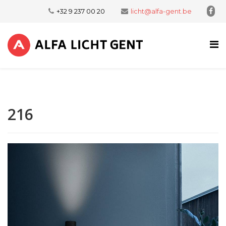
+32 9 237 00 20
licht@alfa-gent.be
216