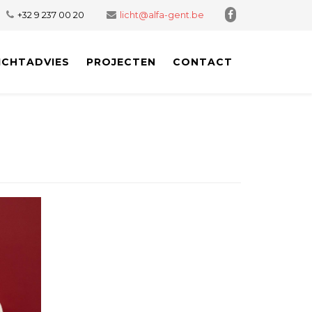
+32 9 237 00 20
licht@alfa-gent.be
ICHTADVIES
PROJECTEN
CONTACT