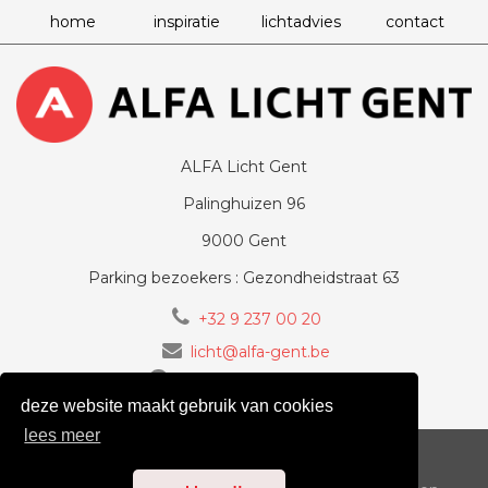
home
inspiratie
lichtadvies
contact
ALFA Licht Gent
Palinghuizen 96
9000 Gent
Parking bezoekers : Gezondheidstraat 63
+32 9 237 00 20
licht@alfa-gent.be
volg ons op Facebook
deze website maakt gebruik van cookies
lees meer
voorwaarden
cookiebeleid
privacy