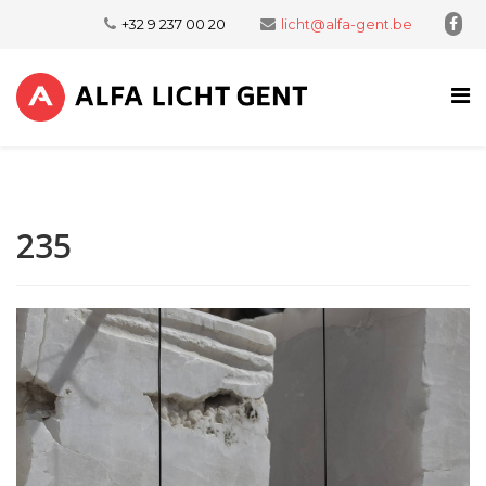
+32 9 237 00 20
licht@alfa-gent.be
235