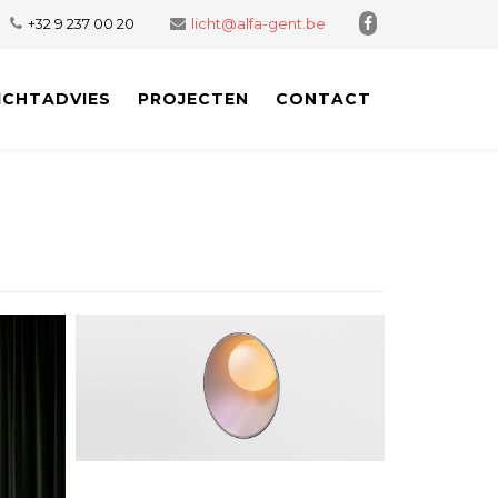
+32 9 237 00 20
licht@alfa-gent.be
ICHTADVIES
PROJECTEN
CONTACT