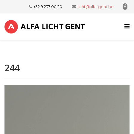
+32 9 237 00 20
licht@alfa-gent.be
244