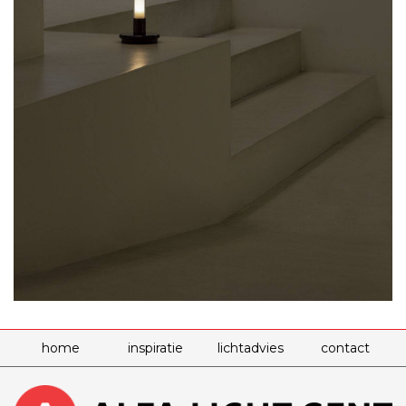
home
inspiratie
lichtadvies
contact