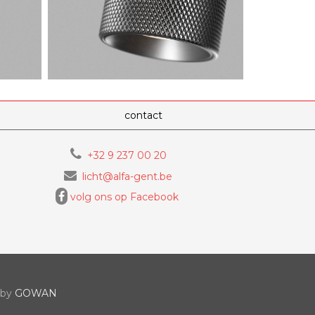
contact
+32 9 237 00 20
licht@alfa-gent.be
volg ons op Facebook
 by
GOWAN