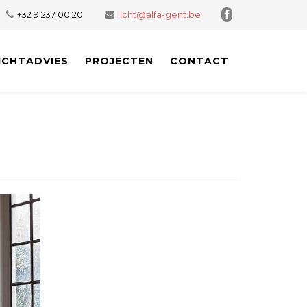
+32 9 237 00 20
licht@alfa-gent.be
ICHTADVIES
PROJECTEN
CONTACT