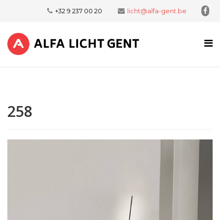
+32 9 237 00 20
licht@alfa-gent.be
258