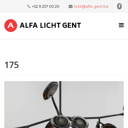
+32 9 237 00 20
licht@alfa-gent.be
175