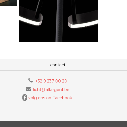
contact
+32 9 237 00 20
licht@alfa-gent.be
volg ons op Facebook