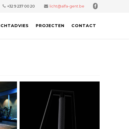
+32 9 237 00 20
licht@alfa-gent.be
ICHTADVIES
PROJECTEN
CONTACT