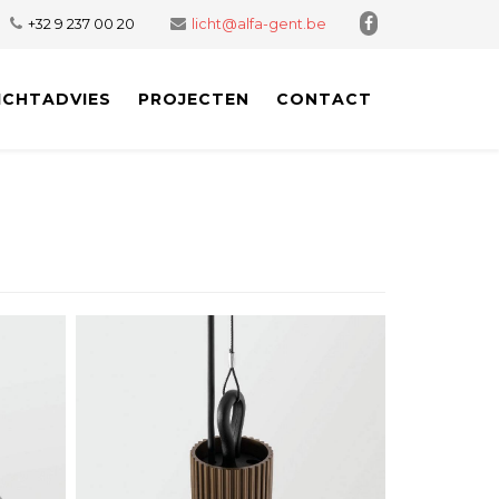
+32 9 237 00 20
licht@alfa-gent.be
ICHTADVIES
PROJECTEN
CONTACT