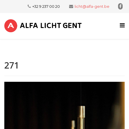
+32 9 237 00 20
licht@alfa-gent.be
271