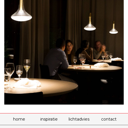
home
inspiratie
lichtadvies
contact