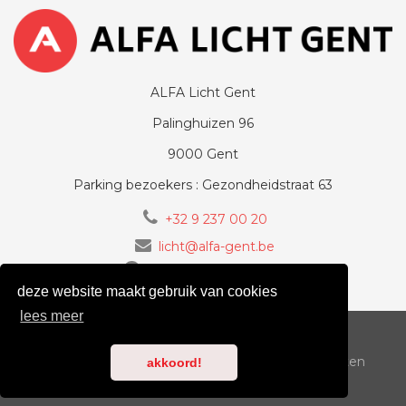
ALFA Licht Gent
Palinghuizen 96
9000 Gent
Parking bezoekers : Gezondheidstraat 63
+32 9 237 00 20
licht@alfa-gent.be
volg ons op Facebook
deze website maakt gebruik van cookies
lees meer
voorwaarden
cookiebeleid
privacy
Copyright 2018-2026
ALFA-LICHT.BE
| Alle rechten
akkoord!
voorbehouden | design by
GOWAN