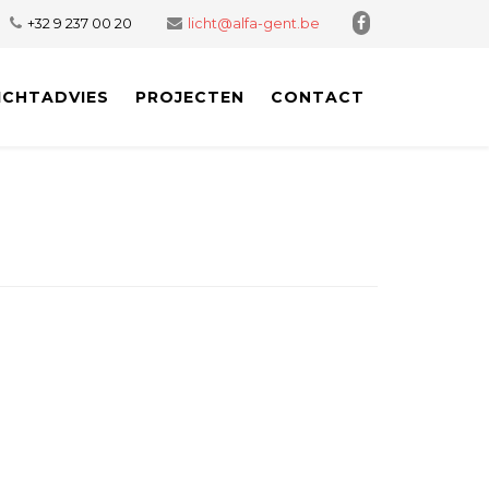
+32 9 237 00 20
licht@alfa-gent.be
ICHTADVIES
PROJECTEN
CONTACT