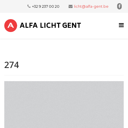
+32 9 237 00 20
licht@alfa-gent.be
274