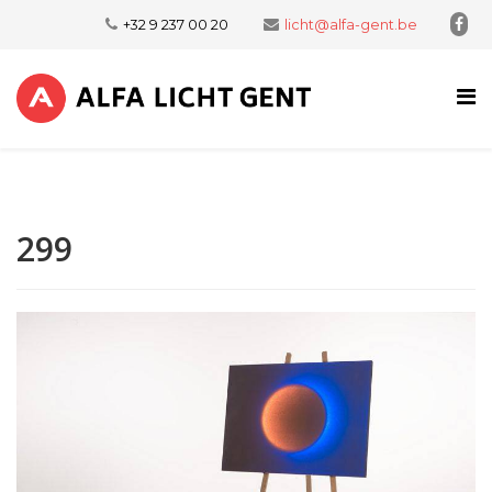
+32 9 237 00 20
licht@alfa-gent.be
299