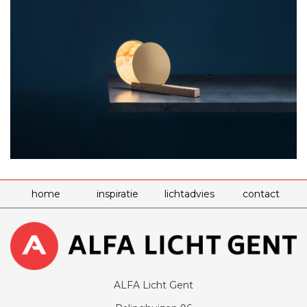
home
inspiratie
lichtadvies
contact
ALFA Licht Gent