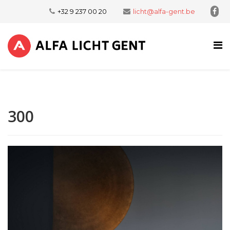
+32 9 237 00 20
licht@alfa-gent.be
300