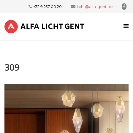
+32 9 237 00 20
licht@alfa-gent.be
309