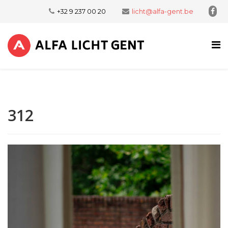
+32 9 237 00 20
licht@alfa-gent.be
312