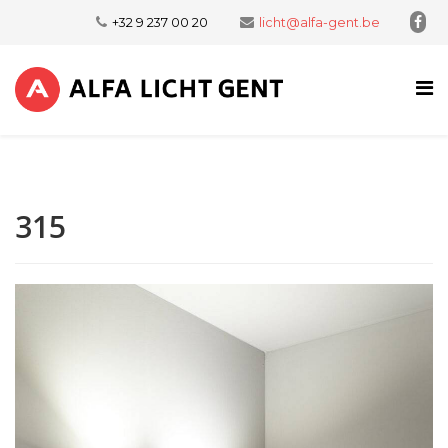
+32 9 237 00 20
licht@alfa-gent.be
315