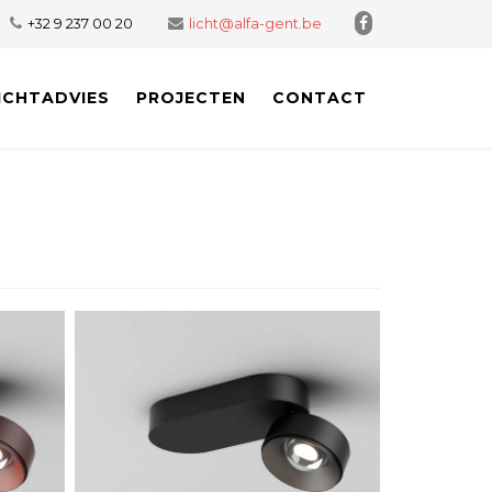
+32 9 237 00 20
licht@alfa-gent.be
ICHTADVIES
PROJECTEN
CONTACT