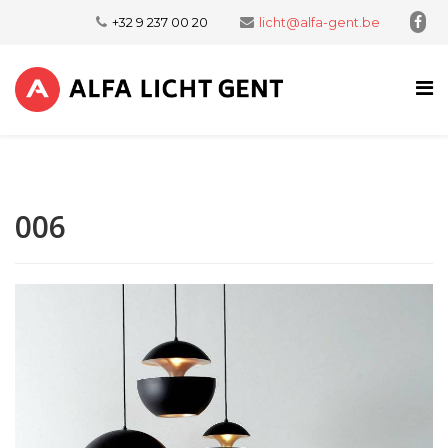
+32 9 237 00 20
licht@alfa-gent.be
006