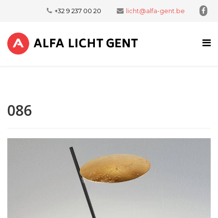
+32 9 237 00 20
licht@alfa-gent.be
086