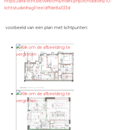
https://alfa-licht.be/webcms/index.php/lichtadvies/10-
lichtstudie#sigFreeIdffde8a333d
voorbeeld van een plan met lichtpunten: