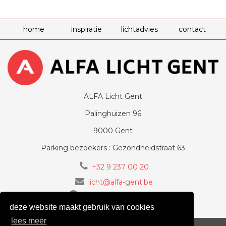
home
inspiratie
lichtadvies
contact
ALFA Licht Gent
Palinghuizen 96
9000 Gent
Parking bezoekers : Gezondheidstraat 63
+32 9 237 00 20
licht@alfa-gent.be
volg ons op Facebook
deze website maakt gebruik van cookies
lees meer